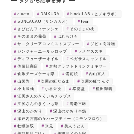
タグから記事を探す
clueto
DAIKURA
hinokiLAB（ヒノキラボ）
SUNCACAO（サンカカオ）
teori
きびだんフィナンシェ
そのままの桃
そのままの葡萄
はれもけも
サニタリーアロマミストスプレー
ジビエ肉味噌
ジンジャーエールシロップ
ソメヤスズキ
ディフューザーオイル
ペガサスキャンドル
佐藤紅商店
倉敷クラフトドリンクミキサー
倉敷チーズケーキ隊
備前焼
内山直人
出製陶
吹屋の紅だるま
吹屋の紅てんぐ
小山製麺
小谷栄次
幸徳堂
植田輝義
江尻さんのきくいもチップス
江尻さんのきくいも茶
海老三昧
深山のかおり
深山のかおり本舗
瀬戸内古都の丘ハーブティー（コモンマロウ）
牡蠣無双
米見
美人うどん
美観地区ごはん
美観地区のお宿