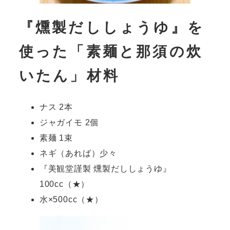
『燻製だししょうゆ』を
使った「素麺と那須の炊
いたん」材料
ナス 2本
ジャガイモ 2個
素麺 1束
ネギ（あれば）少々
『美観堂謹製 燻製だししょうゆ』
100cc（★）
水×500cc（★）