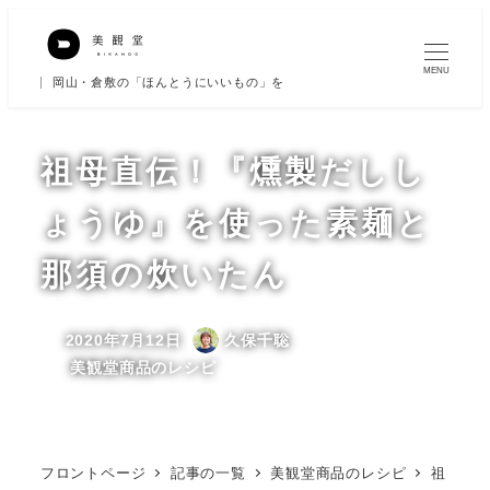
メ
イ
MENU
岡山・倉敷の「ほんとうにいいもの」を
ン
コ
ン
祖母直伝！『燻製だしし
テ
ょうゆ』を使った素麺と
ン
ツ
那須の炊いたん
へ
移
2020年7月12日
久保千聡
動
投稿日
著
カテゴリー
美観堂商品のレシピ
者
フロントページ
記事の一覧
美観堂商品のレシピ
祖