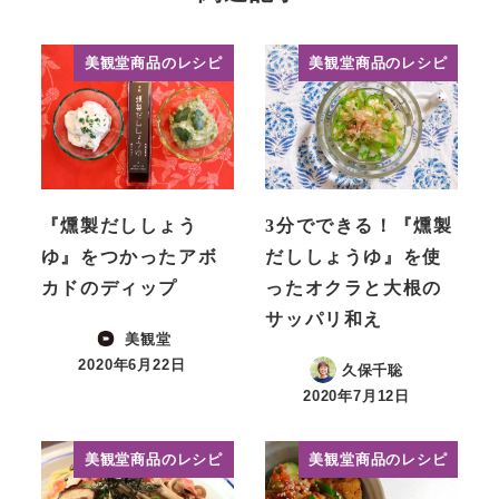
美観堂商品のレシピ
美観堂商品のレシピ
『燻製だししょう
3分でできる！『燻製
ゆ』をつかったアボ
だししょうゆ』を使
カドのディップ
ったオクラと大根の
サッパリ和え
美観堂
2020年6月22日
久保千聡
投稿日
2020年7月12日
投稿日
美観堂商品のレシピ
美観堂商品のレシピ