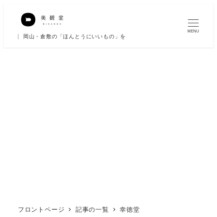
メ
イ
MENU
岡山・倉敷の「ほんとうにいいもの」を
ン
コ
ン
テ
ン
ツ
へ
移
動
フロントページ
記事の一覧
幸徳堂