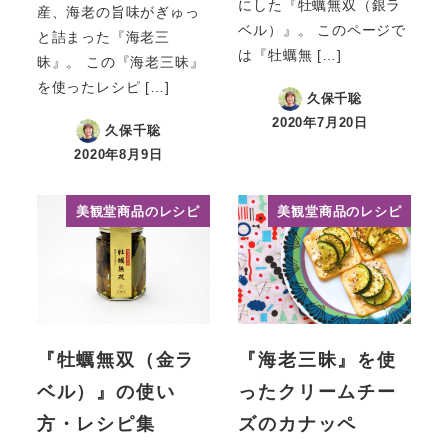
にした『牡蠣無双（銀ラ
産、海老の旨味がぎゅっ
ベル）』。 このページで
と詰まった『海老三
は『牡蠣無 […]
昧』。 この『海老三昧』
を使ったレシピ […]
久保千聡
2020年7月20日
久保千聡
投稿日
2020年8月9日
投稿日
美観堂商品のレシピ
美観堂商品のレシピ
『牡蠣無双（金ラ
『海老三昧』を使
ベル）』の使い
ったクリームチー
方・レシピ集
ズのカナッペ