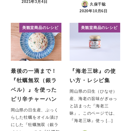
2021年3月4日
久保千聡
投稿日
2020年10月6日
投稿日
美観堂商品のレシピ
美観堂商品のレシピ
最後の一滴まで！
『海老三昧』の使
『牡蠣無双（銀ラ
い方・レシピ集
ベル）』を使った
岡山県の日生（ひなせ）
ピリ辛チャーハン
産、海老の旨味がぎゅっ
と詰まった『海老三
岡山県の日生産、ぷっく
昧』。このページでは、
らした牡蠣をオイル漬け
『海老三昧』使っ […]
にした『牡蠣無双（銀ラ