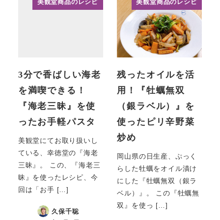
美観堂商品のレシピ
美観堂商品のレシピ
3分で香ばしい海老
残ったオイルを活
を満喫できる！
用！『牡蠣無双
『海老三昧』を使
（銀ラベル）』を
ったお手軽パスタ
使ったピリ辛野菜
炒め
美観堂にてお取り扱いし
ている、幸徳堂の『海老
岡山県の日生産、ぷっく
三昧』。 この、『海老三
らした牡蠣をオイル漬け
昧』を使ったレシピ、今
にした『牡蠣無双（銀ラ
回は「お手 […]
ベル）』。 この『牡蠣無
双』を使っ […]
久保千聡