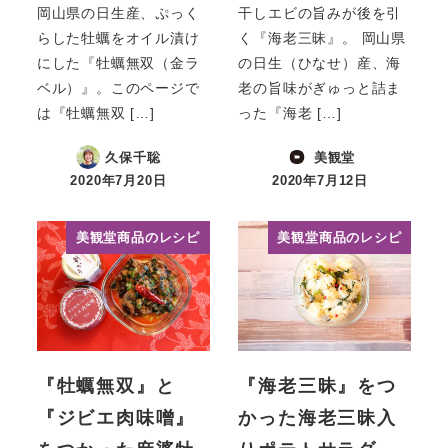
岡山県の日生産、ぷっく
干しエビの旨みが後を引
らした牡蠣をオイル漬け
く『海老三昧』。 岡山県
にした『牡蠣無双（金ラ
の日生（ひなせ）産、海
ベル）』。このページで
老の旨味がぎゅっと詰ま
は『牡蠣無双 […]
った『海老 […]
久保千聡
美観堂
2020年7月20日
2020年7月12日
投稿日
投稿日
美観堂商品のレシピ
美観堂商品のレシピ
『牡蠣無双』と
『海老三昧』をつ
『ジビエ肉味噌』
かった海老三昧入