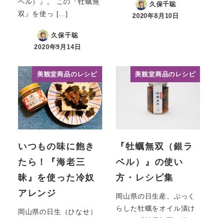
ベル）』。 この『牡蠣無
久保千聡
双』を使っ […]
2020年8月10日
投稿日
久保千聡
2020年9月14日
投稿日
美観堂商品のレシピ
美観堂商品のレシピ
いつもの味に飽き
『牡蠣無双（銀ラ
たら！『海老三
ベル）』の使い
昧』を使った冷奴
方・レシピ集
アレンジ
岡山県の日生産、ぷっく
らした牡蠣をオイル漬け
岡山県の日生（ひなせ）