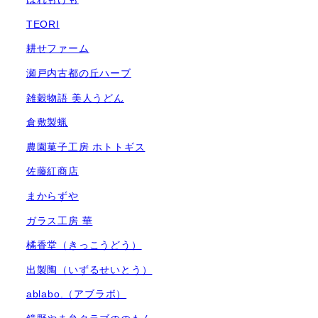
TEORI
耕せファーム
瀬戸内古都の丘ハーブ
雑穀物語 美人うどん
倉敷製蝋
農園菓子工房 ホトトギス
佐藤紅商店
まからずや
ガラス工房 華
橘香堂（きっこうどう）
出製陶（いずるせいとう）
ablabo.（アブラボ）