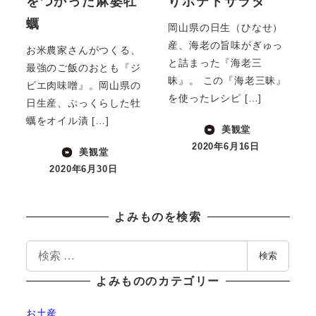
をつかった麻婆牡
りポテトサラダ
蠣
岡山県の日生（ひなせ）
産、海老の旨味がぎゅっ
お米農家さんがつくる、
と詰まった『海老三
最強のご飯のおとも『ジ
昧』。 この『海老三昧』
ビエ肉味噌』。岡山県の
を使ったレシピ […]
日生産、ぷっくらした牡
蠣をオイル漬 […]
美観堂
2020年6月16日
美観堂
投稿日
2020年6月30日
投稿日
よみものを検索
検
検索
索
よみもののカテゴリー
お土産