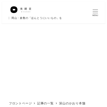
メ
イ
MENU
岡山・倉敷の「ほんとうにいいもの」を
ン
コ
ン
テ
ン
ツ
へ
移
動
フロントページ
記事の一覧
深山のかおり本舗