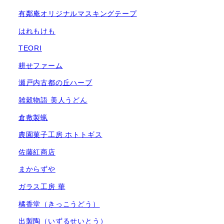
有鄰庵オリジナルマスキングテープ
はれもけも
TEORI
耕せファーム
瀬戸内古都の丘ハーブ
雑穀物語 美人うどん
倉敷製蝋
農園菓子工房 ホトトギス
佐藤紅商店
まからずや
ガラス工房 華
橘香堂（きっこうどう）
出製陶（いずるせいとう）