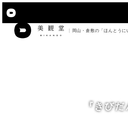
メ
イ
ン
岡山・倉敷の「ほんとうに
コ
ン
テ
ン
ツ
へ
移
動
『きびだ