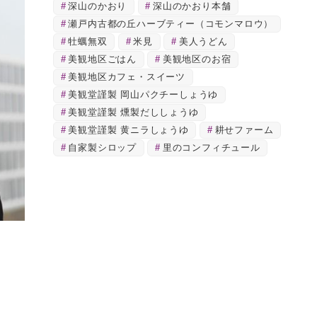
深山のかおり
深山のかおり本舗
瀬戸内古都の丘ハーブティー（コモンマロウ）
牡蠣無双
米見
美人うどん
美観地区ごはん
美観地区のお宿
美観地区カフェ・スイーツ
美観堂謹製 岡山パクチーしょうゆ
美観堂謹製 燻製だししょうゆ
美観堂謹製 黄ニラしょうゆ
耕せファーム
自家製シロップ
里のコンフィチュール