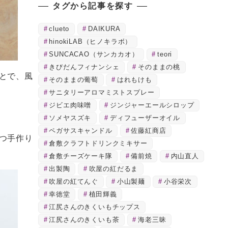
タグから記事を探す
clueto
DAIKURA
hinokiLAB（ヒノキラボ）
SUNCACAO（サンカカオ）
teori
きびだんフィナンシェ
そのままの桃
とで、風
そのままの葡萄
はれもけも
サニタリーアロマミストスプレー
ジビエ肉味噌
ジンジャーエールシロップ
ソメヤスズキ
ディフューザーオイル
ペガサスキャンドル
佐藤紅商店
つ手作り
倉敷クラフトドリンクミキサー
倉敷チーズケーキ隊
備前焼
内山直人
出製陶
吹屋の紅だるま
吹屋の紅てんぐ
小山製麺
小谷栄次
幸徳堂
植田輝義
江尻さんのきくいもチップス
江尻さんのきくいも茶
海老三昧