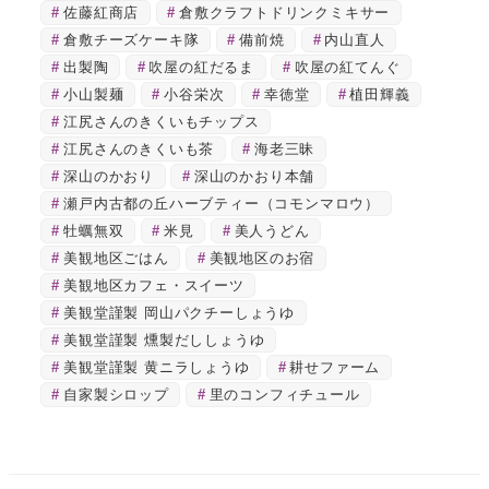
佐藤紅商店
倉敷クラフトドリンクミキサー
倉敷チーズケーキ隊
備前焼
内山直人
出製陶
吹屋の紅だるま
吹屋の紅てんぐ
小山製麺
小谷栄次
幸徳堂
植田輝義
江尻さんのきくいもチップス
江尻さんのきくいも茶
海老三昧
深山のかおり
深山のかおり本舗
瀬戸内古都の丘ハーブティー（コモンマロウ）
牡蠣無双
米見
美人うどん
美観地区ごはん
美観地区のお宿
美観地区カフェ・スイーツ
美観堂謹製 岡山パクチーしょうゆ
美観堂謹製 燻製だししょうゆ
美観堂謹製 黄ニラしょうゆ
耕せファーム
自家製シロップ
里のコンフィチュール