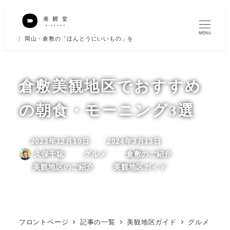
メ
イ
MENU
岡山・倉敷の「ほんとうにいいもの」を
ン
コ
ン
倉敷美観地区でおすすめ
テ
ン
の朝食・モーニング3選
ツ
へ
2023年12月10日
2024年3月13日
投稿日
更新日
移
カテゴリー
カテゴリー
久保千聡
グルメ
倉敷のご紹介
著
動
カテゴリー
カテゴリー
美観地区のご紹介
美観地区ガイド
者
フロントページ
記事の一覧
美観地区ガイド
グルメ