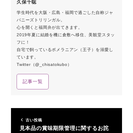
久保千聡
学生時代を大阪・広島・福岡で過ごした自称ジャ
パニーズトリリンガル。
心を開くと福岡弁が出てきます。
2019年夏に結婚を機に倉敷へ移住、美観堂スタッ
フに！
自宅で飼っているポメラニアン（王子）を溺愛し
ています。
Twitter（@_chisatokubo）
記事一覧
古い投稿
見本品の賞味期限管理に関するお詫