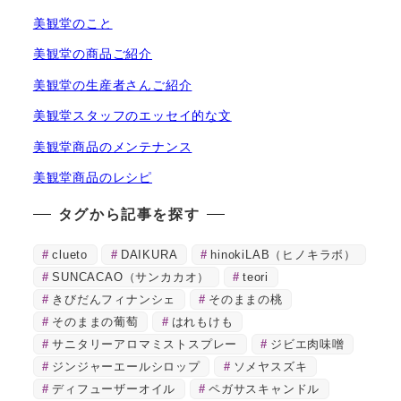
美観堂のこと
美観堂の商品ご紹介
美観堂の生産者さんご紹介
美観堂スタッフのエッセイ的な文
美観堂商品のメンテナンス
美観堂商品のレシピ
タグから記事を探す
clueto
DAIKURA
hinokiLAB（ヒノキラボ）
SUNCACAO（サンカカオ）
teori
きびだんフィナンシェ
そのままの桃
そのままの葡萄
はれもけも
サニタリーアロマミストスプレー
ジビエ肉味噌
ジンジャーエールシロップ
ソメヤスズキ
ディフューザーオイル
ペガサスキャンドル