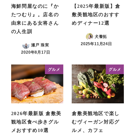
海鮮問屋なのに『か
【2025年最新版】倉
たつむり』。店名の
敷美観地区のおすす
由来にある女将さん
めディナー12選
の人生訓
犬養拓
2025年11月24日
瀬戸 珠実
投稿日
2020年8月17日
投稿日
グルメ
グルメ
2026年最新版 倉敷美
倉敷美観地区で楽し
観地区食べ歩きグル
むヴィーガン対応グ
メおすすめ10選
ルメ、カフェ