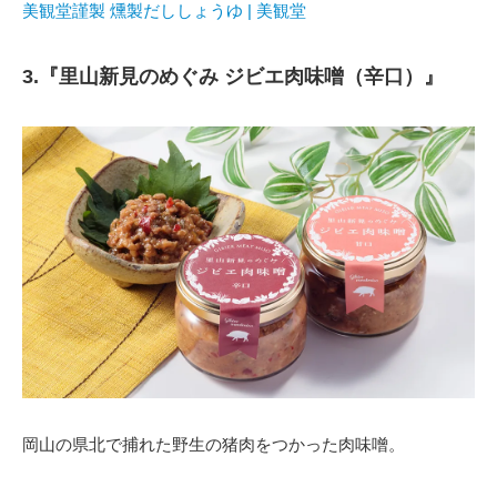
美観堂謹製 燻製だししょうゆ | 美観堂
3.『里山新見のめぐみ ジビエ肉味噌（辛口）』
岡山の県北で捕れた野生の猪肉をつかった肉味噌。