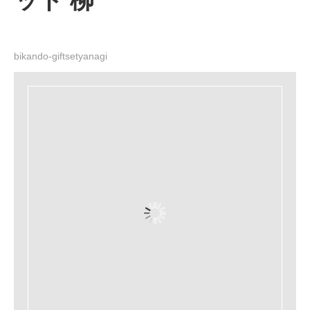
ット 柳
bikando-giftsetyanagi