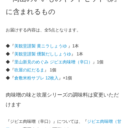
に含まれるもの
お届けする内容は、全5点となります。
◆『
美観堂謹製 黄ニラしょうゆ
』1本
◆『
美観堂謹製 燻製だししょうゆ
』 1本
◆『
里山新見のめぐみ ジビエ肉味噌（辛口）
』1個
◆『
吹屋の紅だるま
』 1個
◆『
倉敷米粉サブレ 12枚入
』×1個
肉味噌の味と吹屋シリーズの調味料は変更いただ
けます
『ジビエ肉味噌（辛口）』については、『
ジビエ肉味噌（甘