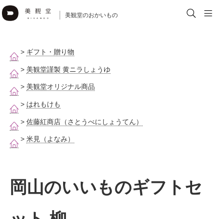
美観堂のおかいもの
>
ギフト・贈り物
>
美観堂謹製 黄ニラしょうゆ
>
美観堂オリジナル商品
>
はれもけも
>
佐藤紅商店（さとうべにしょうてん）
>
米見（よなみ）
岡山のいいものギフトセ