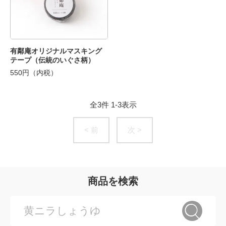
有鄰庵オリジナルマスキング
テープ（伝統のいぐさ柄）
550円（内税）
全
3
件
1
-
3
表示
< 前
次 >
商品を検索