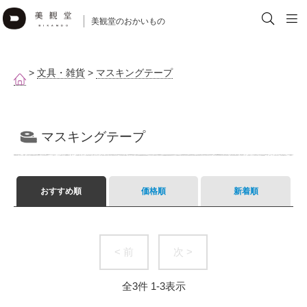
美観堂のおかいもの
>
文具・雑貨
>
マスキングテープ
マスキングテープ
おすすめ順
価格順
新着順
< 前
次 >
全
3
件
1
-
3
表示