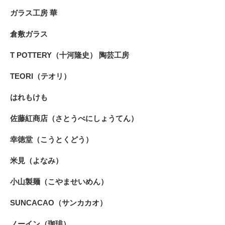
ガラス工房 華
倉敷ガラス
T POTTERY（十河隆史） 陶芸工房
TEORI（テオリ）
はれもけも
佐藤紅商店（さとうべにしょうてん）
幸徳堂（こうとくどう）
米見（よなみ）
小山製麺（こやませいめん）
SUNCACAO（サンカカオ）
ノーイン（珈琲）