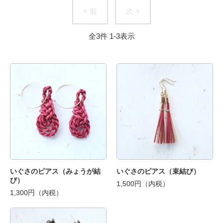
< 前
次 >
全
3
件
1
-
3
表示
いぐさのピアス（みょうが結
いぐさのピアス（束結び）
び）
1,500円（内税）
1,300円（内税）