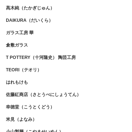
髙木純（たかぎじゅん）
DAIKURA（だいくら）
ガラス工房 華
倉敷ガラス
T POTTERY（十河隆史） 陶芸工房
TEORI（テオリ）
はれもけも
佐藤紅商店（さとうべにしょうてん）
幸徳堂（こうとくどう）
米見（よなみ）
小山製麺（こやませいめん）