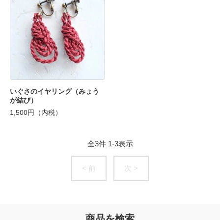
いぐさのイヤリング（みょう
が結び）
1,500円（内税）
全
3
件
1
-
3
表示
< 前
次 >
商品を検索