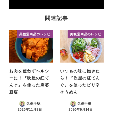
関連記事
美観堂商品のレシピ
美観堂商品のレシピ
お肉を使わずヘルシ
いつもの味に飽きた
ーに！『吹屋の紅て
ら！『吹屋の紅てん
んぐ』を使った麻婆
ぐ』を使ったピリ辛
豆腐
そうめん
久保千聡
久保千聡
2020年11月9日
2020年9月14日
投稿日
投稿日