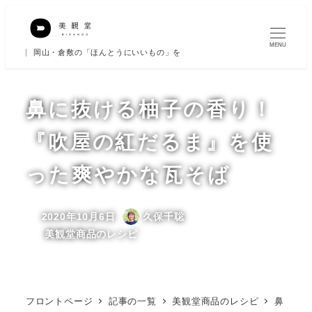
メ
イ
MENU
岡山・倉敷の「ほんとうにいいもの」を
ン
コ
ン
鼻に抜ける柚子の香り！
テ
『吹屋の紅だるま』を使
ン
ツ
った爽やかな瓦そば
へ
移
2020年10月6日
久保千聡
動
投稿日
著
カテゴリー
美観堂商品のレシピ
者
フロントページ
記事の一覧
美観堂商品のレシピ
鼻