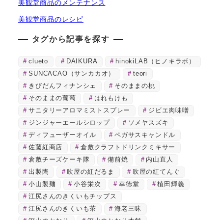
美観堂商品のメンテナンス
美観堂商品のレシピ
タグから記事を探す
clueto
DAIKURA
hinokiLAB（ヒノキラボ）
SUNCACAO（サンカカオ）
teori
きびだんフィナンシェ
そのままの桃
そのままの葡萄
はれもけも
サニタリーアロマミストスプレー
ジビエ肉味噌
ジンジャーエールシロップ
ソメヤスズキ
ディフューザーオイル
ペガサスキャンドル
佐藤紅商店
倉敷クラフトドリンクミキサー
倉敷チーズケーキ隊
備前焼
内山直人
出製陶
吹屋の紅だるま
吹屋の紅てんぐ
小山製麺
小谷栄次
幸徳堂
植田輝義
江尻さんのきくいもチップス
江尻さんのきくいも茶
海老三昧