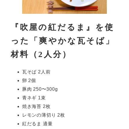
『吹屋の紅だるま』を使
った「爽やかな瓦そば」
材料（2人分）
瓦そば 2人前
卵 2個
豚肉 250〜300g
青ネギ 1束
焼き海苔 2枚
レモンの薄切り 2枚
紅だるま 適量