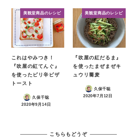
美観堂商品のレシピ
美観堂商品のレシピ
これはやみつき！
『吹屋の紅だるま』
『吹屋の紅てんぐ』
を使ったまぜまぜキ
を使ったピリ辛ピザ
ュウリ蕎麦
トースト
久保千聡
2020年7月12日
久保千聡
投稿日
2020年9月14日
投稿日
こちらもどうぞ