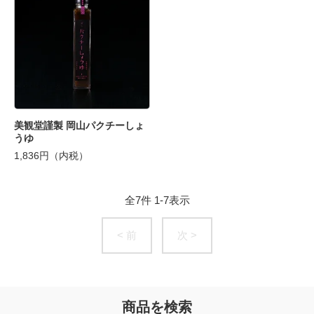
美観堂謹製 岡山パクチーしょ
うゆ
1,836円（内税）
全
7
件
1
-
7
表示
< 前
次 >
商品を検索