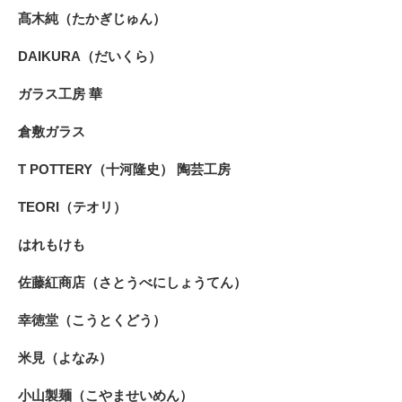
髙木純（たかぎじゅん）
DAIKURA（だいくら）
ガラス工房 華
倉敷ガラス
T POTTERY（十河隆史） 陶芸工房
TEORI（テオリ）
はれもけも
佐藤紅商店（さとうべにしょうてん）
幸徳堂（こうとくどう）
米見（よなみ）
小山製麺（こやませいめん）