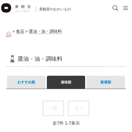
美観堂のおかいもの
>
食品
>
醤油・油・調味料
醤油・油・調味料
おすすめ順
価格順
新着順
< 前
次 >
全
7
件
1
-
7
表示