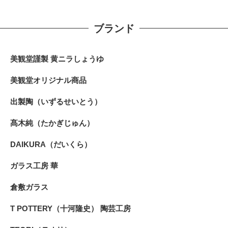
ブランド
美観堂謹製 黄ニラしょうゆ
美観堂オリジナル商品
出製陶（いずるせいとう）
髙木純（たかぎじゅん）
DAIKURA（だいくら）
ガラス工房 華
倉敷ガラス
T POTTERY（十河隆史） 陶芸工房