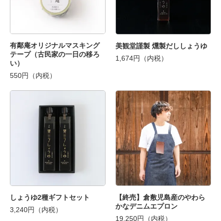
有鄰庵オリジナルマスキング
美観堂謹製 燻製だししょうゆ
テープ（古民家の一日の移ろ
1,674円（内税）
い）
550円（内税）
しょうゆ2種ギフトセット
【終売】倉敷児島産のやわら
かなデニムエプロン
3,240円（内税）
19,250円（内税）