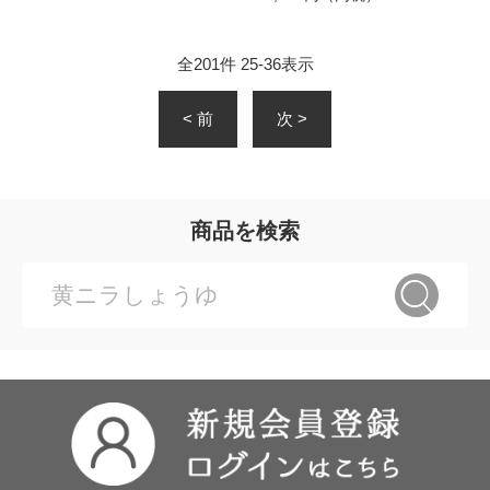
全
201
件
25
-
36
表示
< 前
次 >
商品を検索