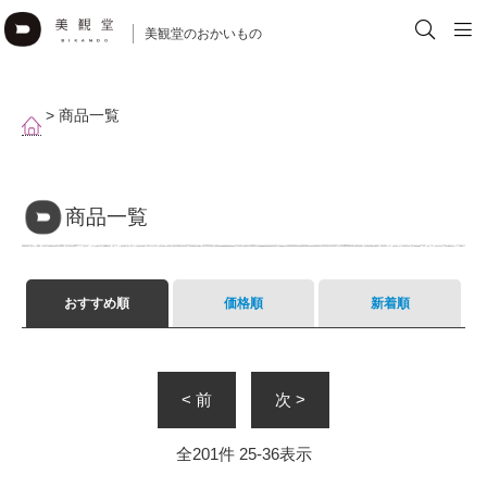
美観堂のおかいもの
> 商品一覧
商品一覧
おすすめ順
価格順
新着順
< 前
次 >
全
201
件
25
-
36
表示