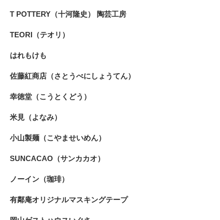
T POTTERY（十河隆史） 陶芸工房
TEORI（テオリ）
はれもけも
佐藤紅商店（さとうべにしょうてん）
幸徳堂（こうとくどう）
米見（よなみ）
小山製麺（こやませいめん）
SUNCACAO（サンカカオ）
ノーイン（珈琲）
有鄰庵オリジナルマスキングテープ