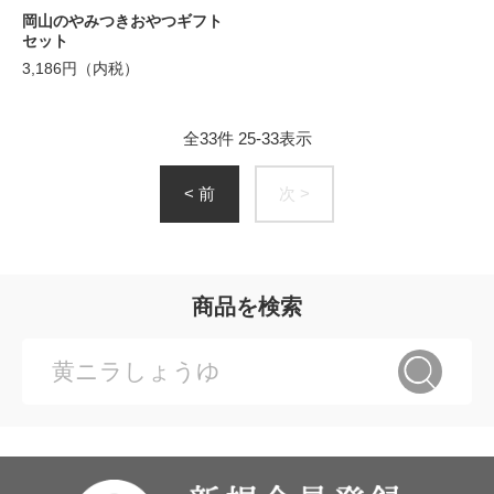
岡山のやみつきおやつギフト
セット
3,186円（内税）
全
33
件
25
-
33
表示
< 前
次 >
商品を検索