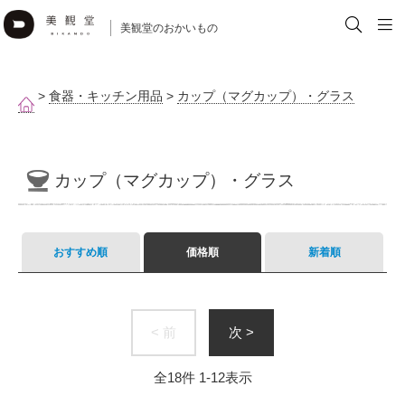
美観堂のおかいもの
>
食器・キッチン用品
>
カップ（マグカップ）・グラス
カップ（マグカップ）・グラス
おすすめ順
価格順
新着順
< 前
次 >
全
18
件
1
-
12
表示