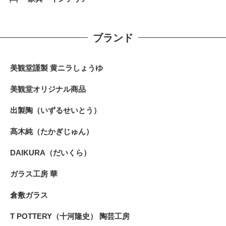
ブランド
美観堂謹製 黄ニラしょうゆ
美観堂オリジナル商品
出製陶（いずるせいとう）
髙木純（たかぎじゅん）
DAIKURA（だいくら）
ガラス工房 華
倉敷ガラス
T POTTERY（十河隆史） 陶芸工房