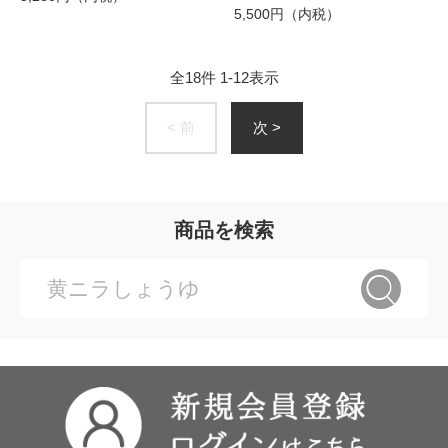
5,500円（内税）
全
18
件
1
-
12
表示
< 前
次 >
商品を検索