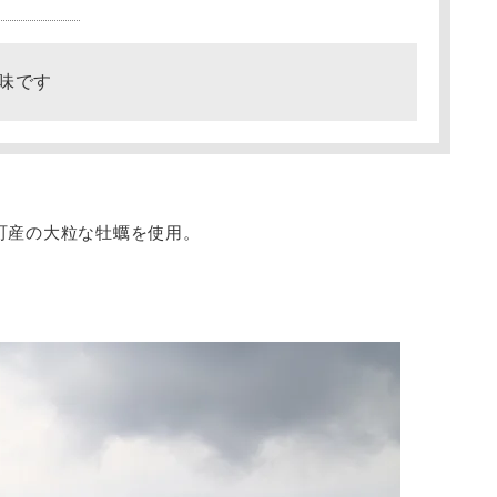
味です
町産の大粒な牡蠣を使用。