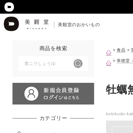
美観堂のおかいもの
商品を検索
>
食品
>
>
幸徳堂
牡蠣
kotokudo-kak
カテゴリー