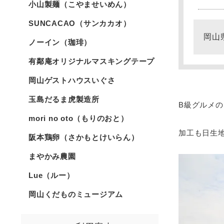
小山製麺（こやませいめん）
SUNCACAO（サンカカオ）
岡山
ノーイン（珈琲）
有鄰庵オリジナルマスキングテープ
岡山ゲストハウスいぐさ
玉島だるま虎製造所
B級グルメ
mori no oto（もりのおと）
加工も日生
阪本鶏卵（さかもとけいらん）
まやかみ農園
Lue（ルー）
岡山くだものミュージアム