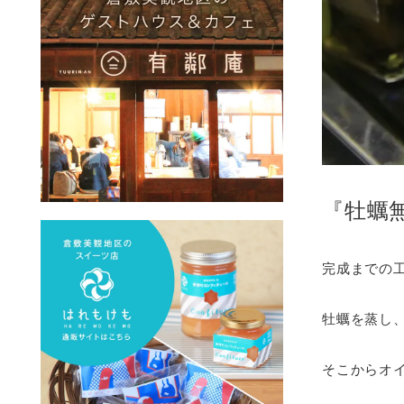
『牡蠣
完成までの
牡蠣を蒸し
そこからオ