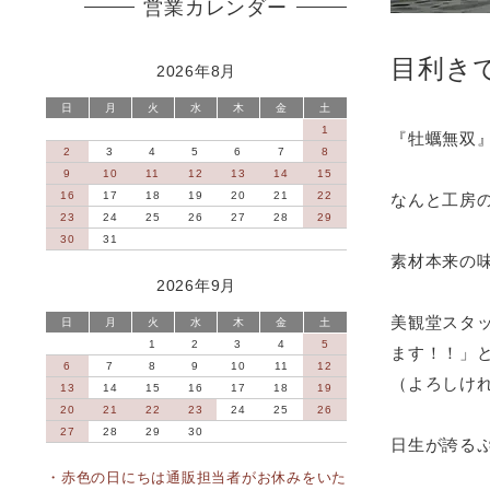
営業カレンダー
目利き
2026年8月
日
月
火
水
木
金
土
1
『牡蠣無双
2
3
4
5
6
7
8
9
10
11
12
13
14
15
16
17
18
19
20
21
22
なんと工房
23
24
25
26
27
28
29
30
31
素材本来の
2026年9月
美観堂スタ
日
月
火
水
木
金
土
1
2
3
4
5
ます！！」
6
7
8
9
10
11
12
（よろしけ
13
14
15
16
17
18
19
20
21
22
23
24
25
26
27
28
29
30
日生が誇る
・赤色の日にちは通販担当者がお休みをいた