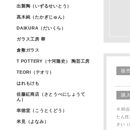
出製陶（いずるせいとう）
髙木純（たかぎじゅん）
DAIKURA（だいくら）
ガラス工房 華
倉敷ガラス
T POTTERY（十河隆史） 陶芸工房
販
TEORI（テオリ）
はれもけも
佐藤紅商店（さとうべにしょうて
購
ん）
※30
幸徳堂（こうとくどう）
たん任
米見（よなみ）
さい（