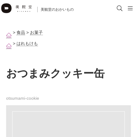
美観堂のおかいもの
>
食品
>
お菓子
>
はれもけも
おつまみクッキー缶
otsumami-cookie