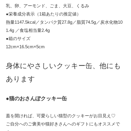
乳、卵、アーモンド、ごま、大豆、くるみ
●栄養成分表示（1箱あたりの推定値）
熱量1147.5kcal／タンパク質27.8g／脂質74.5g／炭水化物10
1.4g ／食塩相当量2.4g
●箱のサイズ
12cm×16.5cm×5cm
身体にやさしいクッキー缶、他にも
あります
●猫のおさんぽクッキー缶
蓋を開ければ、可愛らしい猫型のクッキーがお目見え♡
ご自分へのご褒美や猫好きさんへのギフトにもオススメで