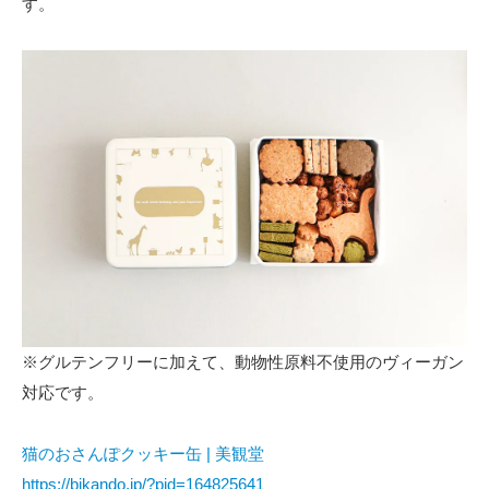
す。
※グルテンフリーに加えて、動物性原料不使用のヴィーガン
対応です。
猫のおさんぽクッキー缶 | 美観堂
https://bikando.jp/?pid=164825641