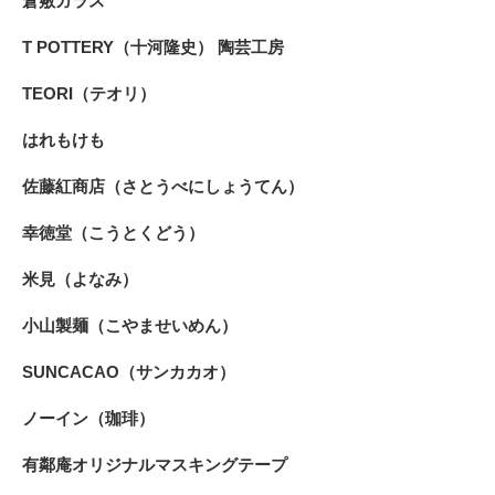
倉敷ガラス
T POTTERY（十河隆史） 陶芸工房
TEORI（テオリ）
はれもけも
佐藤紅商店（さとうべにしょうてん）
幸徳堂（こうとくどう）
米見（よなみ）
小山製麺（こやませいめん）
SUNCACAO（サンカカオ）
ノーイン（珈琲）
有鄰庵オリジナルマスキングテープ