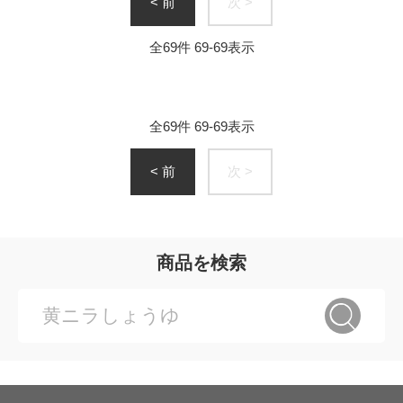
< 前
次 >
全
69
件
69
-
69
表示
全
69
件
69
-
69
表示
< 前
次 >
商品を検索