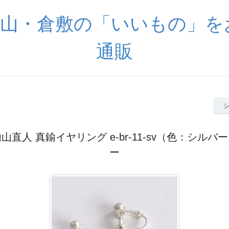
 岡山・倉敷の「いいもの」
通販
山直人 真鍮イヤリング e-br-11-sv（色：シルバ
ー