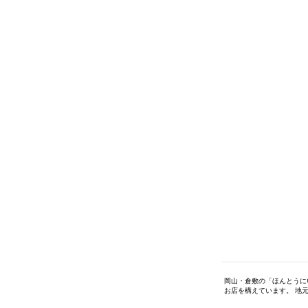
岡山・倉敷の「ほんとうに
お店を構えています。 地