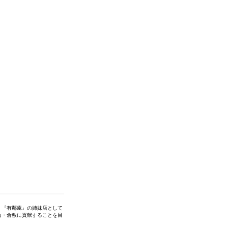
、『有鄰庵』の姉妹店として
山・倉敷に貢献することを目