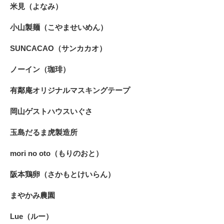
米見（よなみ）
小山製麺（こやませいめん）
SUNCACAO（サンカカオ）
ノーイン（珈琲）
有鄰庵オリジナルマスキングテープ
岡山ゲストハウスいぐさ
玉島だるま虎製造所
mori no oto（もりのおと）
阪本鶏卵（さかもとけいらん）
まやかみ農園
Lue（ルー）