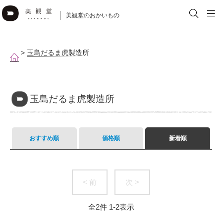
美観堂のおかいもの
>
玉島だるま虎製造所
玉島だるま虎製造所
おすすめ順
価格順
新着順
< 前
次 >
全
2
件
1
-
2
表示