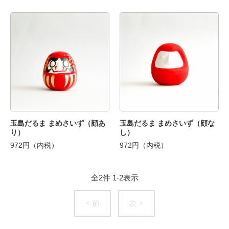
玉島だるま まめさいず（顔あ
玉島だるま まめさいず（顔な
り）
し）
972円（内税）
972円（内税）
全
2
件
1
-
2
表示
< 前
次 >