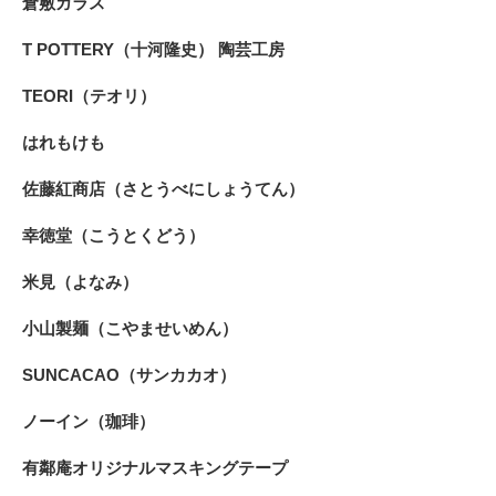
倉敷ガラス
T POTTERY（十河隆史） 陶芸工房
TEORI（テオリ）
はれもけも
佐藤紅商店（さとうべにしょうてん）
幸徳堂（こうとくどう）
米見（よなみ）
小山製麺（こやませいめん）
SUNCACAO（サンカカオ）
ノーイン（珈琲）
有鄰庵オリジナルマスキングテープ